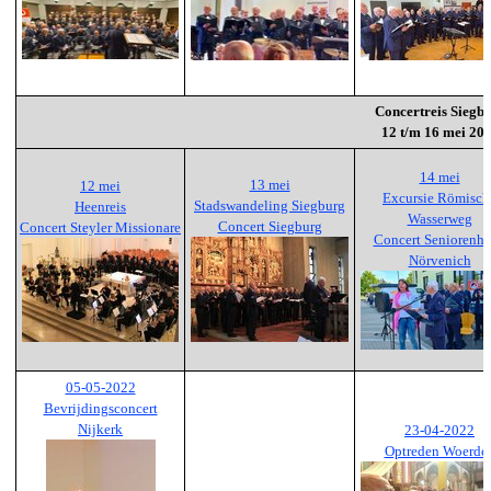
Concertreis Siegb
12 t/m 16 mei 20
14 mei
13 mei
12 mei
Excursie Römisch
Stadswandeling Siegburg
Heenreis
Wasserweg
Concert Siegburg
Concert Steyler Missionare
Concert Seniorenh
Nörvenich
05-05-2022
Bevrijdingsconcert
Nijkerk
23-04-2022
Optreden Woerde