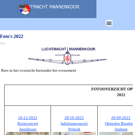
Ga naar de inhoud
Menu overslaan
Foto's 2022
Foto
Kies in het overzicht hieronder het evenement
FOTOOVERZICHT OP
2022
10-12-2022
28-10-2022
28-09-2022
Kerstconcert
Jubileumconcert
Optreden Bronbee
Apeldoorn
Nijkerk
Arnhem