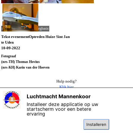
(306-TH) Lunch op de vliegbasis
Tekst evenementOptreden Huize Sint Jan
te Uden
10-09-2022
Fotograaf
(nrs-TH) Thomas Hovius
(nrs-KH) Karin van der Hoeven
Hulp nodig?
Klik hier
Luchtmacht Mannenkoor
X
Terug naar overzicht 2022
Installeer deze applicatie op uw
startscherm voor een betere
ervaring
©
Copyright 2006 - 2026 Het Luchtmacht Mannenkoor
Bijgewerkt: 10-
januari-2026
Deze website maakt gebruik van cookies: lees de
kennisgeving
over gegevensbescherming.
Installeren
Ik ga akkoord