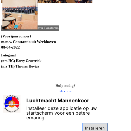
(439-TH) Vooraf oefenen van Constantia
(Voor)jaarconcert
m.m.v. Constantia uit Werkhoven
08-04-2022
Fotograaf
(nrs-HG) Harry Geuverink
(nrs-TH) Thomas Hovius
Hulp nodig?
Klik hier
Luchtmacht Mannenkoor
X
Terug naar overzicht 2022
Installeer deze applicatie op uw
startscherm voor een betere
ervaring
©
Copyright 2006 - 2026 Het Luchtmacht Mannenkoor
Bijgewerkt: 10-
januari-2026
Deze website maakt gebruik van cookies: lees de
kennisgeving
over gegevensbescherming.
Installeren