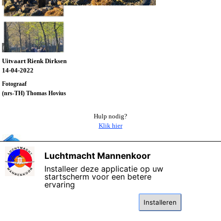
(648-TH)
Uitvaart Rienk Dirksen
14-04-2022
Fotograaf
(nrs-TH) Thomas Hovius
Hulp nodig?
Klik hier
Terug naar overzicht 2022
Luchtmacht Mannenkoor
X
Installeer deze applicatie op uw
©
Copyright 2006 - 2026 Het Luchtmacht Mannenkoor
Bijgewerkt: 10-
startscherm voor een betere
januari-2026
ervaring
Deze website maakt gebruik van cookies: lees de
kennisgeving
over gegevensbescherming.
Installeren
Terug naar de inhoud
Ik ga akkoord