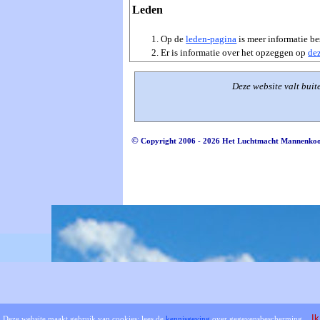
Leden
Op de
leden-pagina
is meer informatie b
Er is informatie over het opzeggen op
de
Deze website valt buit
©
Copyright 2006 - 2026 Het Luchtmacht Mannenko
Terug naar de inhoud
I
Deze website maakt gebruik van cookies: lees de
kennisgeving
over gegevensbescherming.