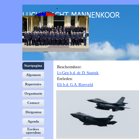
Ga naar de inhoud
Schimmelpenninck 46
3871 SC Hoevelaken
Tel: +31 6 2502 5916
Menu overslaan
Startpagina
Beschermheer:
Lt-Gen b.d. dr. D. Starink
Algemeen
Ereleden:
Elt b.d. G.A. Rietveld
Repertoire
Organisatie
▼
Contact
Dirigenten
▼
Agenda
Eerdere
optredens