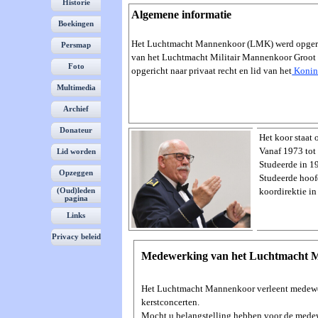
Historie
Algemene informatie
Boekingen
Het Luchtmacht Mannenkoor (LMK) werd opgeric
Persmap
van het Luchtmacht Militair Mannenkoor Groot 
Foto
▼
opgericht naar privaat recht en lid van het
Konin
Multimedia
Archief
Donateur
Het koor staat
Vanaf 1973 tot
Lid worden
Studeerde in 1
Opzeggen
Studeerde hoof
koordirektie in
(Oud)leden
pagina
Links
Privacy beleid
Medewerking van het Luchtmacht 
Het Luchtmacht Mannenkoor verleent medewer
kerstconcerten.
Mocht u belangstelling hebben voor de mede