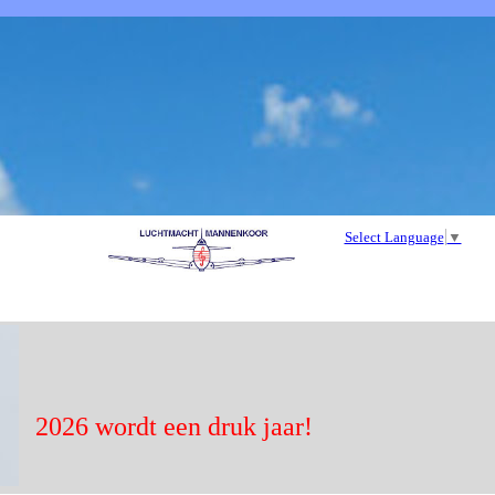
Select Language
▼
2026 wordt een druk jaar!