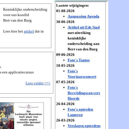
Laatste wijzigingen:
Koninklijke onderscheiding
01-08-2026
voor ons koorlid
Aanpassing Agenda
Bert van den Burg
30-06-2026
Artikel uit Ede Stad
Lees hier het
artikel
dat in
met uitreiking
koninklijke
onderscheiding aan
Bert van den Burg
09-06-2026
Foto's Taptoe
18-05-2026
.
Foto's
 een applicatiecursus
Voorjaarsconcert
07-05-2026
Lees verder ==>
Foto's
Bevrijdingscon-cert
Heerde
26-04-2026
Foto's optreden
Lunteren
26-03-2026
Verslagen optredens