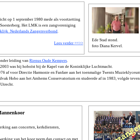
ht op 1 september 1980 mede als voortzetting
Soesterberg.
Het LMK is een zangvereniging
klijk Nederlands Zangersverbond
.
Ede Stad stond.
Lees verder ==>>
foto Diana Kervel.
 onder leiding van
Rienus Oude Kempers
.
 2003 was hij hoboïst bij de Kapel van de Koninklijke Luchtmacht.
976 af voor Directie Harmonie en Fanfare aan het toenmalige Twents Muzieklyceum
dvak Hobo aan het Arnhems Conservatorium en studeerde af in 1983, volgde tevens
 Utrecht.
Mannenkoor
king aan concerten, kerkdiensten,
werking van het koor neem dan contact op met