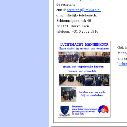
de secretaris
email:
secretaris@lmkweb.nl
,
of schriftelijk/ telefonisch:
Schimmelpenninck 46
3871 SC Hoevelaken
telefoon: +31 6 2502 5916
Ook i
Manne
uitvaa
l
uchtm