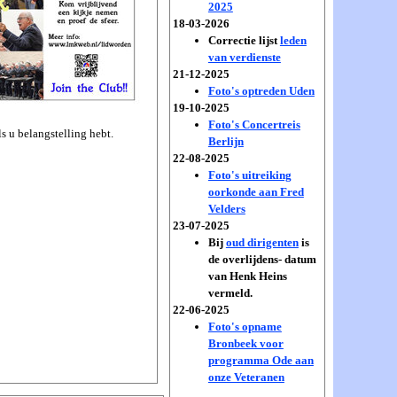
2025
18-03-2026
Correctie lijst
leden
van verdienste
21-12-2025
Foto's optreden Uden
19-10-2025
Foto's Concertreis
s u belangstelling hebt.
Berlijn
22-08-2025
Foto's uitreiking
oorkonde aan Fred
Velders
23-07-2025
Bij
oud dirigenten
is
de overlijdens- datum
van Henk Heins
vermeld.
22-06-2025
Foto's opname
Bronbeek voor
programma Ode aan
onze Veteranen