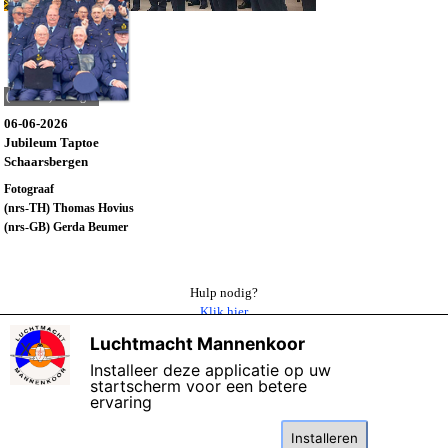
(002-GB) Inzingen
06-06-2026
Jubileum Taptoe
Schaarsbergen
Fotograaf
(nrs-TH) Thomas Hovius
(nrs-GB) Gerda Beumer
Hulp nodig?
Klik hier
Luchtmacht Mannenkoor
X
Terug naar overzicht 2026
Installeer deze applicatie op uw
startscherm voor een betere
ervaring
©
Copyright 2006 - 2026 Het Luchtmacht Mannenkoor
Bijgewerkt: 09-
juni-2026
Deze website maakt gebruik van cookies: lees de
kennisgeving
over gegevensbescherming.
Installeren