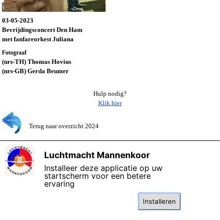
(247-TH)
03-05-2023
Bevrijdingsconcert Den Ham
met fanfareorkest Juliana
Fotograaf
(nrs-TH) Thomas Hovius
(nrs-GB) Gerda Beumer
Hulp nodig?
Klik hier
Terug naar overzicht 2024
©
Copyright 2006 - 2026 Het Luchtmacht Mannenkoor
Bijgewerkt: 10-
Luchtmacht Mannenkoor
X
januari-2026
Installeer deze applicatie op uw
startscherm voor een betere
ervaring
Terug naar de inhoud
Deze website maakt gebruik van cookies: lees de
kennisgeving
over gegevensbescherming.
Installeren
Ik ga akkoord